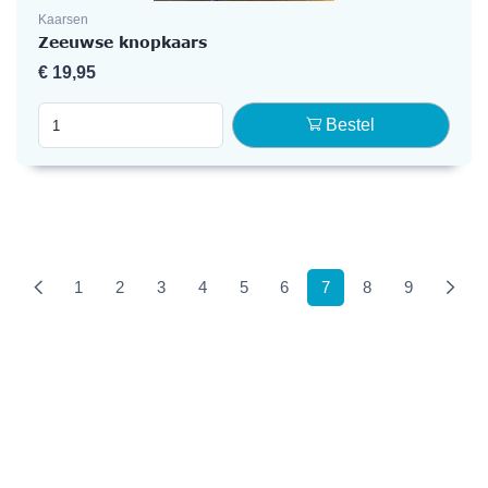
Kaarsen
Zeeuwse knopkaars
€
19,95
Bestel
(current)
1
2
3
4
5
6
7
8
9