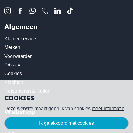
Algemeen
Klantenservice
Merken
Voorwaarden
Privacy
Cookies
Klachten
Retourneren & Ruilen
COOKIES
Favorieten
Deze website maakt gebruik van cookies
meer informatie
Webshop
ik ga akkoord met cookies
Kaarsen
Kunst