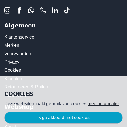
Algemeen
Klantenservice
Merken
Voorwaarden
Privacy
Cookies
Klachten
Retourneren & Ruilen
COOKIES
Favorieten
Deze website maakt gebruik van cookies
meer informatie
Webshop
ik ga akkoord met cookies
Kaarsen
Kunst