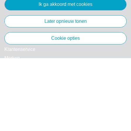
ik ga akkoord met cookies
later opnieuw tonen
Algemeen
cookie opties
Klantenservice
Merken
Voorwaarden
Privacy
Cookies
Klachten
Retourneren & Ruilen
Favorieten
Webshop