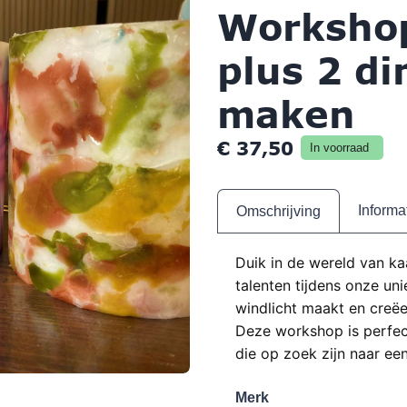
Workshop
plus 2 d
maken
€
37,50
In voorraad
Informa
Omschrijving
Duik in de wereld van k
talenten tijdens onze un
windlicht maakt en creëe
Deze workshop is perfec
die op zoek zijn naar een
Merk