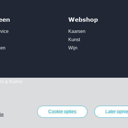
een
Webshop
vice
Kaarsen
Kunst
den
Wijn
en & Ruilen
cookie opties
later opn
ie