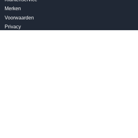
Merken
Voorwaarden
Privacy
Cookies
Klachten
Retourneren & Ruilen
Favorieten
Webshop
Kaarsen
Kunst
Wijn
Get In Touch
Ambachtelijk Kaarslicht