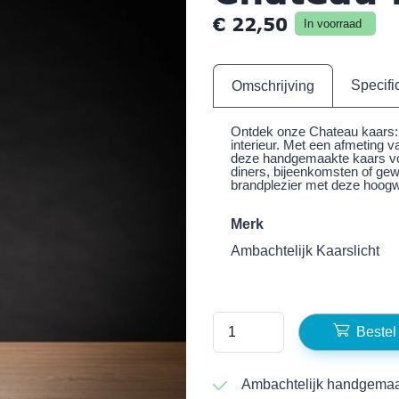
€
22,50
In voorraad
Specifi
Omschrijving
Ontdek onze Chateau kaars: 
interieur. Met een afmeting
deze handgemaakte kaars voo
diners, bijeenkomsten of gew
brandplezier met deze hoogw
Merk
Ambachtelijk Kaarslicht
Bestel
Ambachtelijk handgemaa