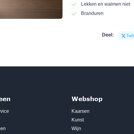
Lekken en walmen niet
Branduren
Deel:
Twit
een
Webshop
vice
Kaarsen
Kunst
den
Wijn