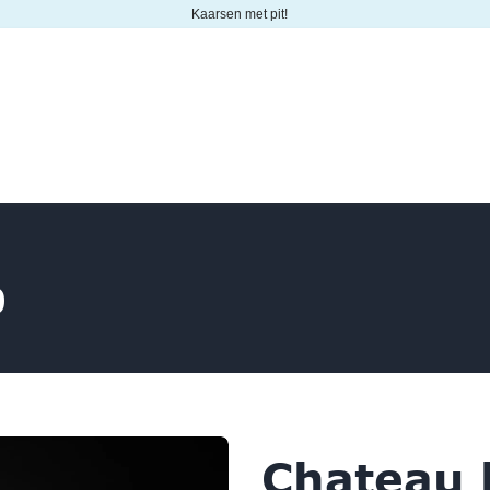
Kaarsen met pit!
Agenda
B2B
Contact
Winkelwagen
0
Chateau 